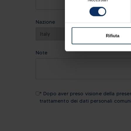
consenso
Nazione
Rifiuta
Note
* Dopo aver preso visione della pres
trattamento dei dati personali comuni