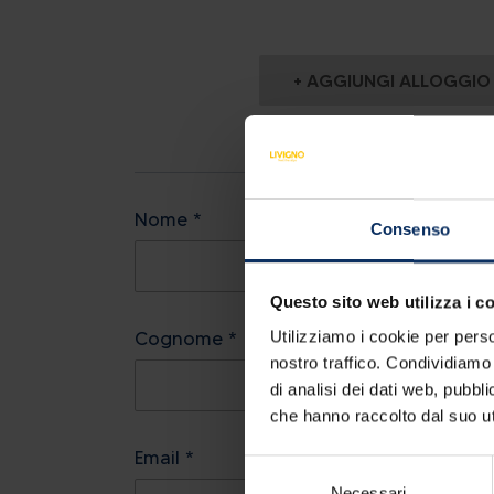
24
25
26
27
28
31
1
2
3
4
+ AGGIUNGI ALLOGGIO
Oggi
Cancella
Nome *
Consenso
Questo sito web utilizza i c
Utilizziamo i cookie per perso
Cognome *
nostro traffico. Condividiamo 
di analisi dei dati web, pubbl
che hanno raccolto dal suo uti
Email *
Selezione
Necessari
del