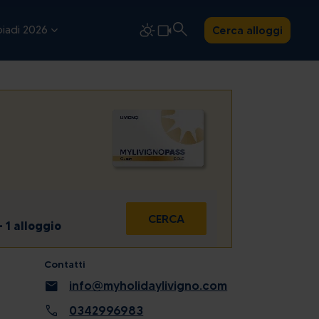
iadi 2026
Cerca alloggi
CERCA
- 1 alloggio
Contatti
dom
mail
info@myholidaylivigno.com
2
call
0342996983