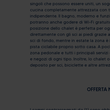
singoli che possono essere uniti, un so
cucina completamente attrezzata con tu
indipendente. Il bagno, moderno e funzi
potranno anche godere di Wi-Fi gratuito 
posizione dello chalet è perfetta per ogn
direttamente con gli sci ai piedi grazie al
sci di fondo, mentre in estate la zona è 
pista ciclabile proprio sotto casa. A poch
zona pedonale e tutti i principali serviz
e negozi di ogni tipo. Inoltre, lo chalet
deposito per sci, biciclette e altre attre
OFFERTA 
I campi contrassegnati da (*) sono obbl