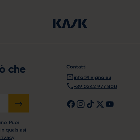
iò che
Contatti
mail
info@livigno.eu
call
+39 0342 977 800
INVIA
gno. Puoi
in qualsiasi
privacy
.