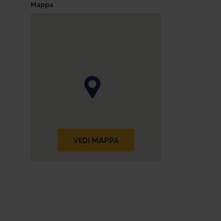
9
Mappa
16
23
30
6
iudi
VEDI MAPPA