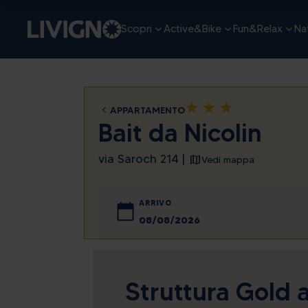
Scopri
Active&Bike
Fun&Relax
Nat
star
star
star
APPARTAMENTO
Bait da Nicolin
via Saroch 214 |
Vedi mappa
ARRIVO
agosto
lun
mar
mer
gio
Struttura Gold 
27
28
29
30