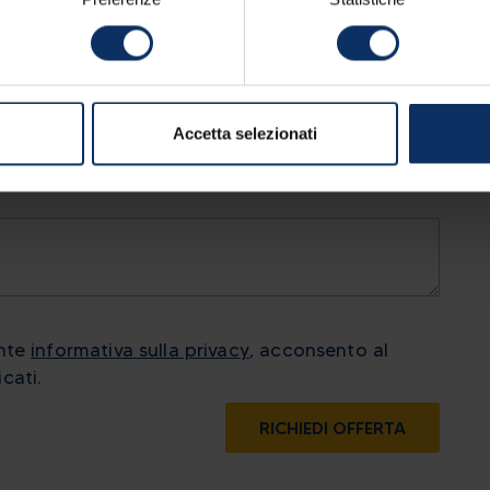
Accetta selezionati
ente
informativa sulla privacy
, acconsento al
cati.
RICHIEDI OFFERTA