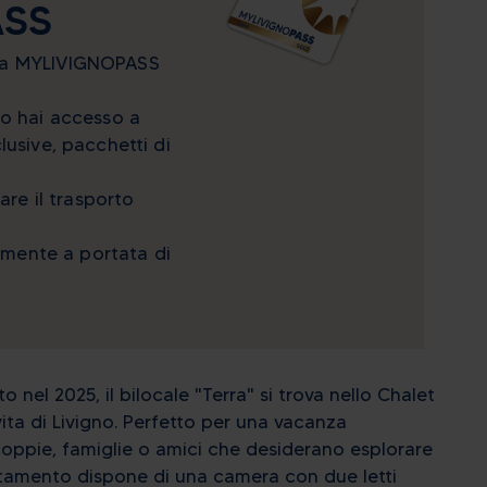
ASS
7
3
8
4
9
5
6
7
8
14
10
15
11
16
12
13
14
15
ma MYLIVIGNOPASS
21
17
22
18
23
19
20
21
22
no hai accesso a
28
24
29
25
30
26
27
28
29
lusive, pacchetti di
4
31
5
1
6
2
3
4
5
are il trasporto
ella
Oggi
Chiudi
Cancella
Ch
tamente a portata di
nel 2025, il bilocale "Terra" si trova nello Chalet
vita di Livigno. Perfetto per una vacanza
coppie, famiglie o amici che desiderano esplorare
rtamento dispone di una camera con due letti