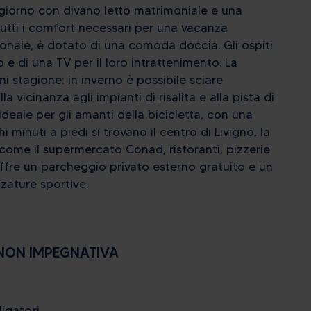
ggiorno con divano letto matrimoniale e una
tti i comfort necessari per una vacanza
onale, è dotato di una comoda doccia. Gli ospiti
e di una TV per il loro intrattenimento. La
i stagione: in inverno è possibile sciare
la vicinanza agli impianti di risalita e alla pista di
ideale per gli amanti della bicicletta, con una
i minuti a piedi si trovano il centro di Livigno, la
i come il supermercato Conad, ristoranti, pizzerie
 offre un parcheggio privato esterno gratuito e un
zzature sportive.
NON IMPEGNATIVA
igatori