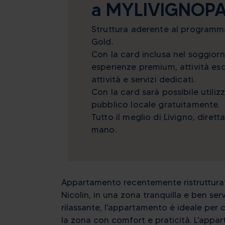
a MYLIVIGNOP
3
4
5
6
10
11
12
13
Struttura aderente al program
17
18
19
20
Gold.
Con la card inclusa nel soggior
24
25
26
27
esperienze premium, attività esc
31
1
2
3
attività e servizi dedicati.
Con la card sarà possibile utilizz
Oggi
Canc
pubblico locale gratuitamente.
Tutto il meglio di Livigno, diret
mano.
Appartamento recentemente ristrutturato 
Nicolin, in una zona tranquilla e ben ser
rilassante, l'appartamento è ideale per 
la zona con comfort e praticità. L'appa