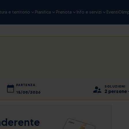
ura e territorio
Pianifica
Prenota
Info e servizi
Eventi
Olimp
PARTENZA
SOLUZIONI
2 persone 
2026
agosto
2026
ven
lun
sab
mar
dom
mer
gio
ven
sab
aderente
31
27
1
28
2
29
30
31
1