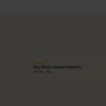
star
star
star
Sky Moda Appartamento
Via Rin, 310