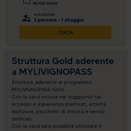
lun
mar
mer
gio
ven
sab
dom
agosto
2026
SOLUZIONI
27
28
29
30
31
1
2
2 persone - 1 alloggio
lun
mar
mer
gio
ven
sab
dom
3
4
5
6
7
8
9
CERCA
27
28
29
30
31
1
2
10
11
12
13
14
15
16
3
4
5
6
7
8
9
10
11
12
13
14
15
16
Visualizza tutto
Struttura Gold aderente
a MYLIVIGNOPASS
Oggi
Cancella
Chiudi
Visualizza tutto
Struttura aderente al programma
Oggi
Cancella
Chiudi
MYLIVIGNOPASS Gold.
Con la card inclusa nel soggiorno hai
accesso a esperienze premium, attività
esclusive, pacchetti di attività e servizi
dedicati.
Con la card sarà possibile utilizzare il