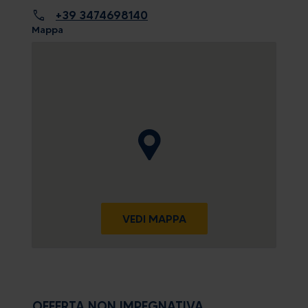
call
+39 3474698140
Mappa
VEDI MAPPA
OFFERTA NON IMPEGNATIVA