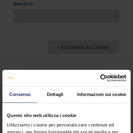
Bambini
10
11
12
13
14
15
16
Oggi
Cancella
Chiudi
Visualizza tutto
Oggi
Cancella
Chiudi
+ AGGIUNGI ALLOGGIO
Nome *
Consenso
Dettagli
Informazioni sui cookie
Questo sito web utilizza i cookie
Cognome *
Utilizziamo i cookie per personalizzare contenuti ed
annunci, per fornire funzionalità dei social media e per