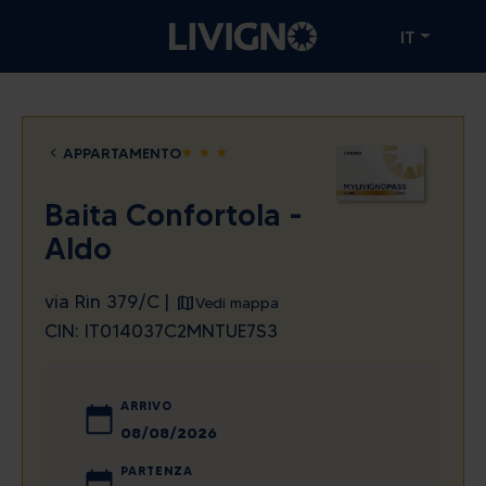
IT
APPARTAMENTO
star
star
star
Baita Confortola -
Aldo
via Rin 379/C |
Vedi mappa
CIN: IT014037C2MNTUE7S3
ARRIVO
agosto
2026
PARTENZA