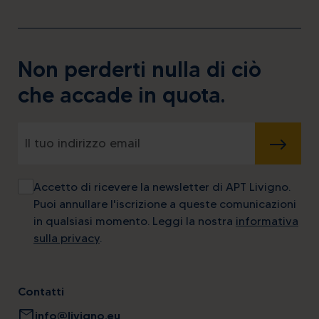
Non perderti nulla di ciò
che accade in quota.
INVIA
Accetto di ricevere la newsletter di APT Livigno.
Puoi annullare l'iscrizione a queste comunicazioni
in qualsiasi momento. Leggi la nostra
informativa
sulla privacy
.
Contatti
mail
info@livigno.eu