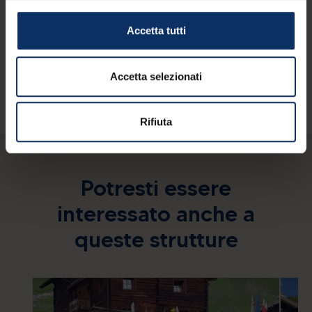
acconsento al trattamento dei dati
personali comunicati.
Accetta tutti
RICHIEDI OFFERTA
Accetta selezionati
Rifiuta
Potresti essere
interessato anche a
queste strutture