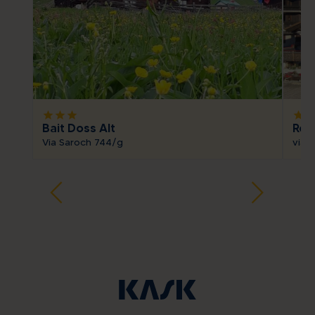
star
star
star
star
sta
Bait Doss Alt
Res
Via Saroch 744/g
via M