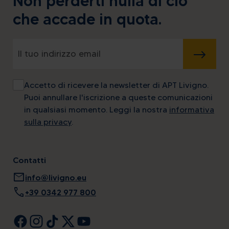
Non perderti nulla di ciò
che accade in quota.
INVIA
Accetto di ricevere la newsletter di APT Livigno.
Puoi annullare l'iscrizione a queste comunicazioni
in qualsiasi momento. Leggi la nostra
informativa
sulla privacy
.
Contatti
mail
info@livigno.eu
call
+39 0342 977 800