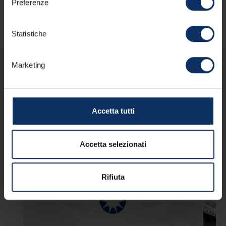
Preferenze
Statistiche
Marketing
Potresti essere
interessato anche a
Accetta tutti
queste strutture
Accetta selezionati
Rifiuta