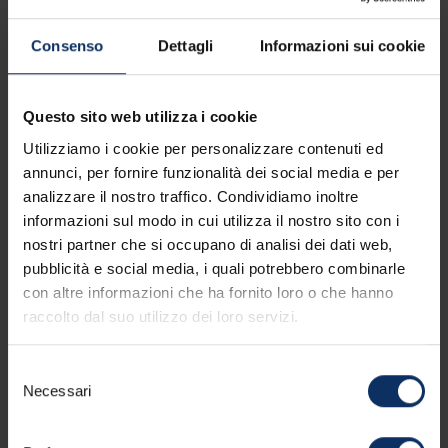
Consenso
Dettagli
Informazioni sui cookie
Servizi della struttura
Questo sito web utilizza i cookie
Dotazioni delle camere
Utilizziamo i cookie per personalizzare contenuti ed
annunci, per fornire funzionalità dei social media e per
analizzare il nostro traffico. Condividiamo inoltre
informazioni sul modo in cui utilizza il nostro sito con i
Parcheggio
nostri partner che si occupano di analisi dei dati web,
pubblicità e social media, i quali potrebbero combinarle
con altre informazioni che ha fornito loro o che hanno
Lingue parlate
raccolto dal suo utilizzo dei loro servizi.
Selezione
Necessari
Altri servizi
del
consenso