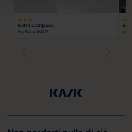
star
star
star
star
sta
Baita Campacc
Bai
Via Rasia, 503/F
via 