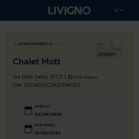
IT
APPARTAMENTO
star
star
star
Chalet Mott
Via Dala Gesa, 577/E |
Vedi mappa
CIN: IT014037C2AZFEWUV3
ARRIVO
agosto
2026
PARTENZA
lun
mar
mer
gio
ven
sab
dom
agosto
2026