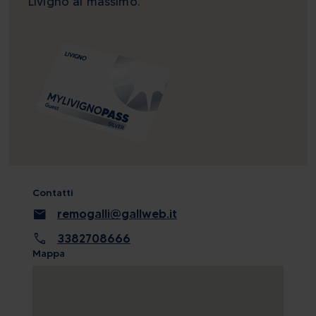
Livigno al massimo.
Contatti
mail
remogalli@gallweb.it
call
3382708666
Mappa