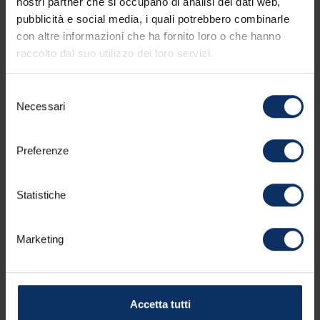
nostri partner che si occupano di analisi dei dati web,
pubblicità e social media, i quali potrebbero combinarle
Nazione
con altre informazioni che ha fornito loro o che hanno
raccolto dal suo utilizzo dei loro servizi.
Selezione
Note
Necessari
del
consenso
Preferenze
* Dopo aver preso visione della
Statistiche
presente
informativa sulla privacy
,
acconsento al trattamento dei dati
Marketing
personali comunicati.
RICHIEDI OFFERTA
Accetta tutti