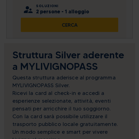
SOLUZIONI
27
28
29
30
31
1
2
2 persone - 1 alloggio
lun
mar
mer
gio
ven
sab
dom
3
4
5
6
7
8
9
CERCA
27
28
29
30
31
1
2
10
11
12
13
14
15
16
3
4
5
6
7
8
9
10
11
12
13
14
15
16
Visualizza tutto
Struttura Silver aderente
a MYLIVIGNOPASS
Oggi
Cancella
Chiudi
Visualizza tutto
Questa struttura aderisce al programma
Oggi
Cancella
Chiudi
MYLIVIGNOPASS Silver.
Ricevi la card al check-in e accedi a
esperienze selezionate, attività, eventi
pensati per arricchire il tuo soggiorno.
Con la card sarà possibile utilizzare il
trasporto pubblico locale gratuitamente.
Un modo semplice e smart per vivere