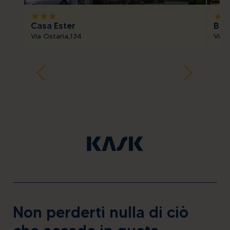
star
star
star
star
sta
Casa Ester
Bait
Via Ostaria,134
Via 
Non perderti nulla di ciò