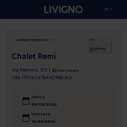
IT
APPARTAMENTO
star
star
star
Chalet Remì
Via Pemont, 511 |
Vedi mappa
CIN: IT014037B44Z9RBJKA
ARRIVO
agosto
2026
PARTENZA
lun
mar
mer
gio
ven
sab
dom
agosto
2026