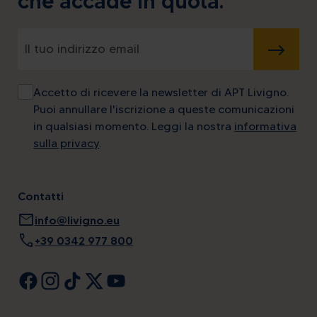
che accade in quota.
INVIA
Accetto di ricevere la newsletter di APT Livigno.
Puoi annullare l'iscrizione a queste comunicazioni
in qualsiasi momento. Leggi la nostra
informativa
sulla privacy
.
Contatti
mail
info@livigno.eu
call
+39 0342 977 800