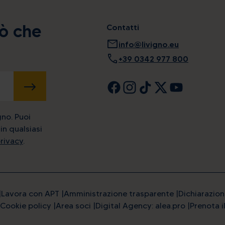
iò che
Contatti
mail
info@livigno.eu
call
+39 0342 977 800
INVIA
gno. Puoi
in qualsiasi
privacy
.
Lavora con APT
Amministrazione trasparente
Dichiarazion
Cookie policy
Area soci
Digital Agency: alea.pro
Prenota i