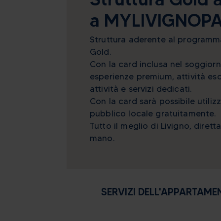
a MYLIVIGNOP
3
4
5
6
10
11
12
13
Struttura aderente al program
17
18
19
20
Gold.
Con la card inclusa nel soggior
24
25
26
27
esperienze premium, attività esc
31
1
2
3
attività e servizi dedicati.
Con la card sarà possibile utilizz
Oggi
Canc
pubblico locale gratuitamente.
Tutto il meglio di Livigno, diret
mano.
SERVIZI DELL'APPARTAME