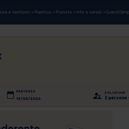
ura e territorio
Pianifica
Prenota
Info e servizi
Eventi
Olimp
t
PARTENZA
SOLUZIONI
2 persone 
2026
agosto
2026
ven
lun
sab
mar
dom
mer
gio
ven
sab
aderente
31
27
1
28
2
29
30
31
1