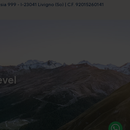
sia 999 - I-23041 Livigno (So) | C.F. 92015260141
evel