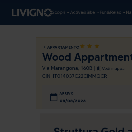
Scopri
Active&Bike
Fun&Relax
Nat
star
star
star
APPARTAMENTO
Wood Appartmen
Via Marangona, 160B |
Vedi mappa
CIN: IT014037C22CIMMQCR
ARRIVO
agosto
lun
mar
mer
gio
Struttura Gold 
27
28
29
30