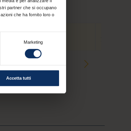
l media e per analizzare il
nostri partner che si occupano
azioni che ha fornito loro o
star
star
star
Appartament
Via Campacc 2
Marketing
Accetta tutti