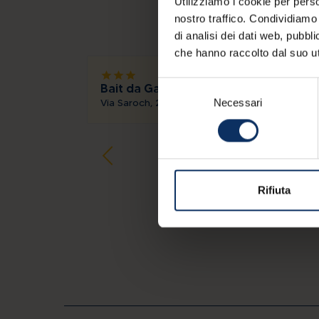
Utilizziamo i cookie per perso
nostro traffico. Condividiamo 
di analisi dei dati web, pubbl
che hanno raccolto dal suo uti
star
star
star
Selezione
Bait da Garald
Via Saroch, 218
Necessari
del
consenso
Rifiuta