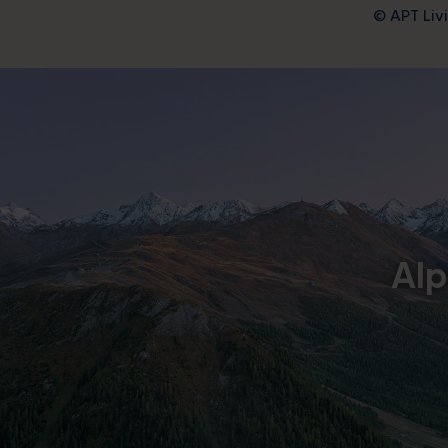
© APT Livi
Alp