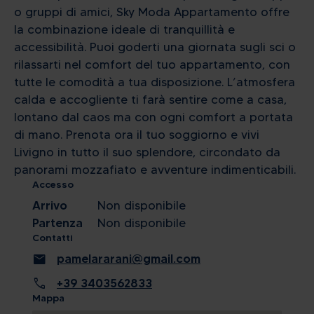
o gruppi di amici, Sky Moda Appartamento offre
la combinazione ideale di tranquillità e
accessibilità. Puoi goderti una giornata sugli sci o
rilassarti nel comfort del tuo appartamento, con
tutte le comodità a tua disposizione. L’atmosfera
calda e accogliente ti farà sentire come a casa,
lontano dal caos ma con ogni comfort a portata
di mano. Prenota ora il tuo soggiorno e vivi
Livigno in tutto il suo splendore, circondato da
panorami mozzafiato e avventure indimenticabili.
Accesso
Arrivo
Non disponibile
Partenza
Non disponibile
Contatti
mail
pamelararani@gmail.com
call
+39 3403562833
Mappa