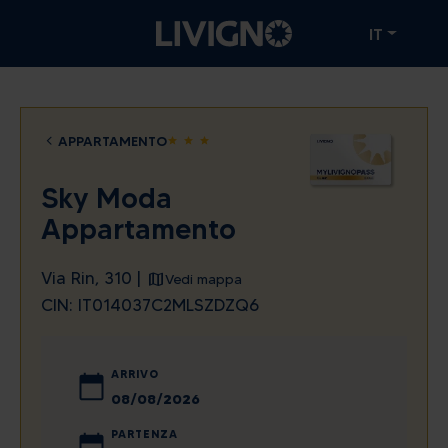
IT
APPARTAMENTO
star
star
star
Sky Moda
Appartamento
Via Rin, 310 |
Vedi mappa
CIN: IT014037C2MLSZDZQ6
ARRIVO
agosto
2026
PARTENZA