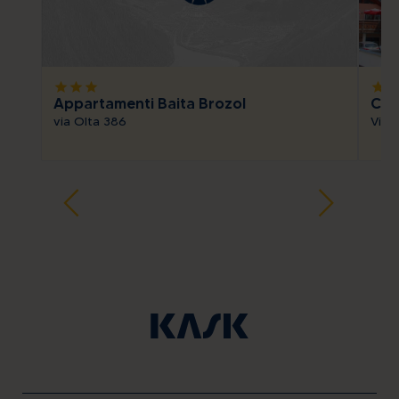
star
star
star
star
sta
Appartamenti Baita Brozol
Cas
via Olta 386
Via 