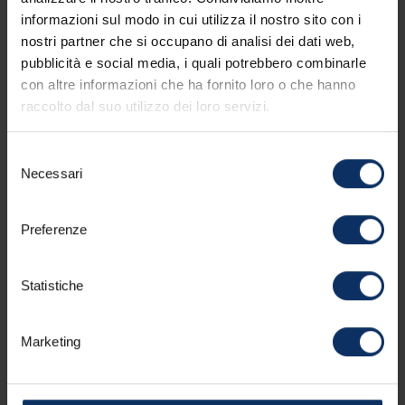
informazioni sul modo in cui utilizza il nostro sito con i
Visualizza tutto
nostri partner che si occupano di analisi dei dati web,
pubblicità e social media, i quali potrebbero combinarle
Oggi
Cancella
Chiudi
+ AGGIUNGI ALLOGGIO
con altre informazioni che ha fornito loro o che hanno
raccolto dal suo utilizzo dei loro servizi.
Selezione
Necessari
del
Nome *
consenso
Preferenze
Statistiche
Cognome *
Marketing
Email *