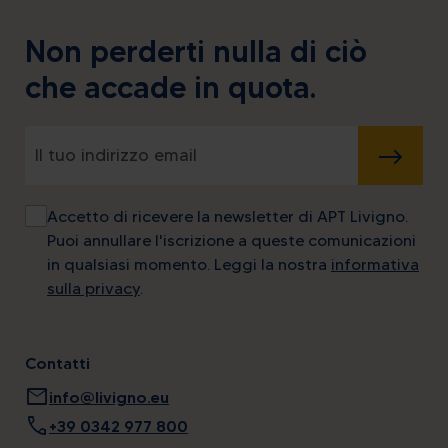
Non perderti nulla di ciò
che accade in quota.
INVIA
Accetto di ricevere la newsletter di APT Livigno.
Puoi annullare l'iscrizione a queste comunicazioni
in qualsiasi momento. Leggi la nostra
informativa
sulla privacy
.
Contatti
mail
info@livigno.eu
call
+39 0342 977 800