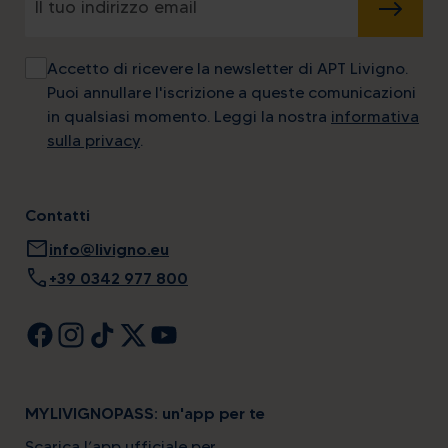
INVIA
Accetto di ricevere la newsletter di APT Livigno.
Puoi annullare l'iscrizione a queste comunicazioni
in qualsiasi momento. Leggi la nostra
informativa
sulla privacy
.
Contatti
mail
info@livigno.eu
call
+39 0342 977 800
MYLIVIGNOPASS: un'app per te
Scarica l’app ufficiale per