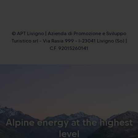
© APT Livigno | Azienda di Promozione e Sviluppo
Turistico srl - Via Rasia 999 - I-23041 Livigno (So) |
C.F. 92015260141
Alpine energy at the highest
level