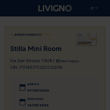
IT
APPARTAMENTO
star
star
star
Stilla Mini Room
Via Dali Strozia 174/B |
Vedi mappa
CIN: IT014037C22CO3Q7KI
ARRIVO
agosto
2026
PARTENZA
lun
mar
mer
gio
ven
sab
dom
agosto
2026