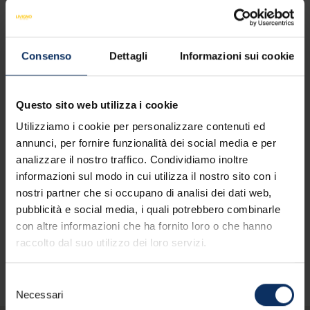
Note
Consenso
Dettagli
Informazioni sui cookie
Questo sito web utilizza i cookie
Utilizziamo i cookie per personalizzare contenuti ed
* Dopo aver preso visione della
annunci, per fornire funzionalità dei social media e per
analizzare il nostro traffico. Condividiamo inoltre
presente
informativa sulla privacy
,
informazioni sul modo in cui utilizza il nostro sito con i
acconsento al trattamento dei dati
nostri partner che si occupano di analisi dei dati web,
personali comunicati.
pubblicità e social media, i quali potrebbero combinarle
con altre informazioni che ha fornito loro o che hanno
RICHIEDI OFFERTA
raccolto dal suo utilizzo dei loro servizi.
Selezione
Necessari
del