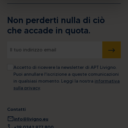
Non perderti nulla di ciò
che accade in quota.
INVIA
Accetto di ricevere la newsletter di APT Livigno.
Puoi annullare l'iscrizione a queste comunicazioni
in qualsiasi momento. Leggi la nostra
informativa
sulla privacy
.
Contatti
mail
info@livigno.eu
call
+39 0342 977 800