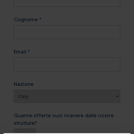
Cognome *
Email *
Nazione
Quante offerte vuoi ricevere dalle nostre
strutture?