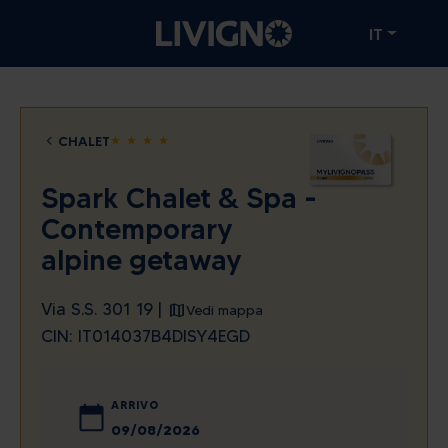
IT
CHALET
star
star
star
star
Spark Chalet & Spa -
Contemporary
alpine getaway
Via S.S. 301 19 |
Vedi mappa
CIN: IT014037B4DISY4EGD
ARRIVO