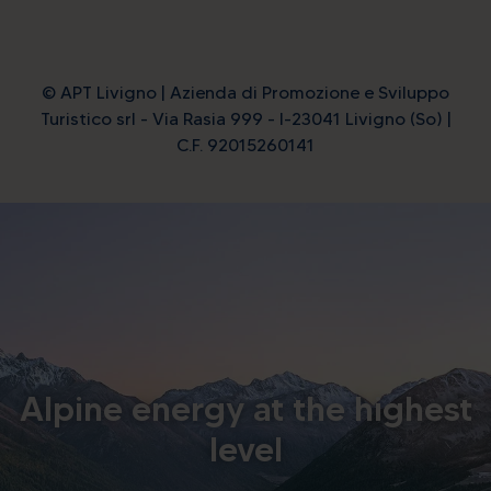
© APT Livigno | Azienda di Promozione e Sviluppo
Turistico srl - Via Rasia 999 - I-23041 Livigno (So) |
C.F. 92015260141
Alpine energy at the highest
level