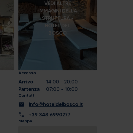
VEDI ALTRE
IMMAGINI DELLA
STRUTTURA -
HOTEL DEL
BOSCO
Accesso
Arrivo
14:00 - 20:00
Partenza
07:00 - 10:00
Contatti
mail
info@hoteldelbosco.it
call
+39 348 6990277
Mappa