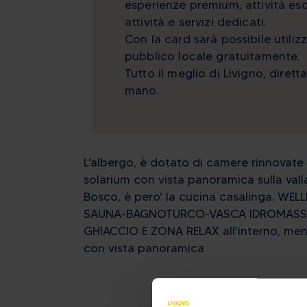
esperienze premium, attività esc
attività e servizi dedicati.
Con la card sarà possibile utilizz
pubblico locale gratuitamente.
Tutto il meglio di Livigno, diret
mano.
L'albergo, è dotato di camere rinnovate d
solarium con vista panoramica sulla valla
Bosco, è pero' la cucina casalinga. WE
SAUNA-BAGNOTURCO-VASCA IDROMASSA
GHIACCIO E ZONA RELAX all'interno, m
con vista panoramica