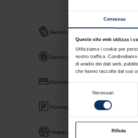
SERVIZI DELL'HOTEL
Consenso
Servizi della struttura
Questo sito web utilizza i c
Utilizziamo i cookie per perso
Servizi di ristorazione
nostro traffico. Condividiamo 
di analisi dei dati web, pubbl
che hanno raccolto dal suo uti
Dotazioni delle camere
Selezione
Necessari
del
consenso
Parcheggio
Rifiuta
Lingue parlate