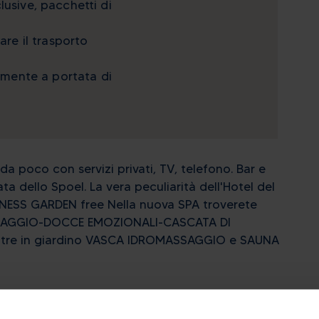
lusive, pacchetti di
are il trasporto
tamente a portata di
a poco con servizi privati, TV, telefono. Bar e
ta dello Spoel. La vera peculiarità dell'Hotel del
LLNESS GARDEN free Nella nuova SPA troverete
GGIO-DOCCE EMOZIONALI-CASCATA DI
entre in giardino VASCA IDROMASSAGGIO e SAUNA