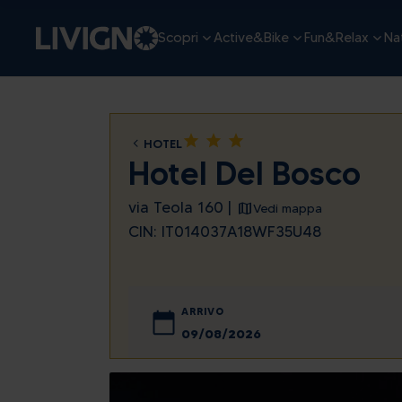
Scopri
Active&Bike
Fun&Relax
Nat
star
star
star
HOTEL
Hotel Del Bosco
via Teola 160 |
Vedi mappa
CIN: IT014037A18WF35U48
ARRIVO
agosto
lun
mar
mer
gio