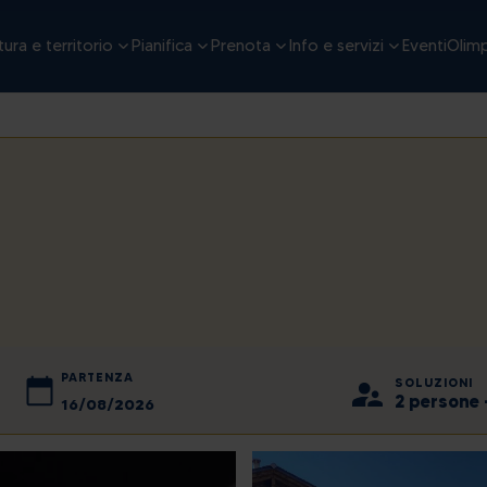
ura e territorio
Pianifica
Prenota
Info e servizi
Eventi
Olimp
PARTENZA
SOLUZIONI
2 persone 
2026
agosto
2026
ven
lun
sab
mar
dom
mer
gio
ven
sab