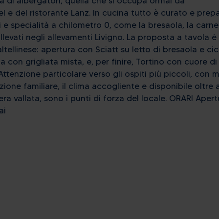
ia di albergatori, quella che si occupa ormai da
l e del ristorante Lanz. In cucina tutto è curato e prep
i e specialità a chilometro 0, come la bresaola, la carne 
llevati negli allevamenti Livigno. La proposta a tavola è
ltellinese: apertura con Sciatt su letto di bresaola e cic
con grigliata mista, e, per finire, Tortino con cuore di
Attenzione particolare verso gli ospiti più piccoli, con 
ione familiare, il clima accogliente e disponibile oltre 
era vallata, sono i punti di forza del locale. ORARI Apert
ai