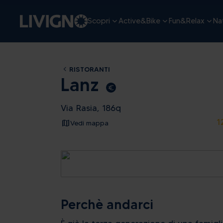
Scopri
Active&Bike
Fun&Relax
Nat
RISTORANTI
Lanz
euro_symbol
Via Rasia, 186q
1
Vedi mappa
Perchè andarci