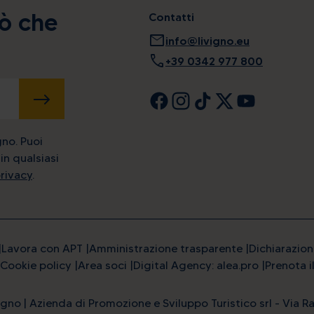
iò che
Contatti
mail
info@livigno.eu
call
+39 0342 977 800
INVIA
gno. Puoi
in qualsiasi
privacy
.
Lavora con APT
Amministrazione trasparente
Dichiarazion
Cookie policy
Area soci
Digital Agency: alea.pro
Prenota i
gno | Azienda di Promozione e Sviluppo Turistico srl - Via Ra