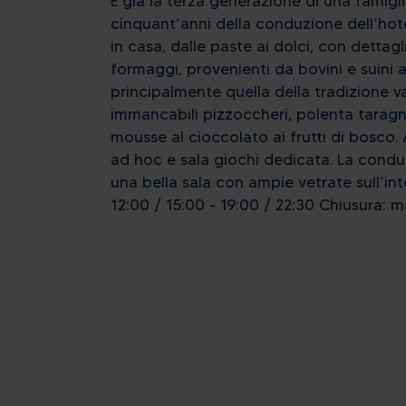
È già la terza generazione di una famigl
cinquant’anni della conduzione dell’hote
in casa, dalle paste ai dolci, con dettagl
formaggi, provenienti da bovini e suini a
principalmente quella della tradizione va
immancabili pizzoccheri, polenta taragna 
mousse al cioccolato ai frutti di bosco. 
ad hoc e sala giochi dedicata. La conduz
una bella sala con ampie vetrate sull’int
12:00 / 15:00 - 19:00 / 22:30 Chiusura: m