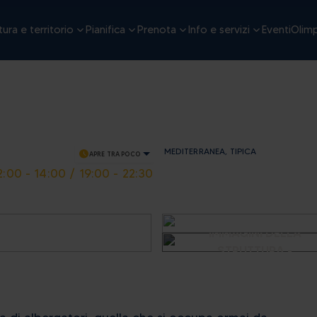
ura e territorio
Pianifica
Prenota
Info e servizi
Eventi
Olimp
MEDITERRANEA, TIPICA
schedule
APRE TRA POCO
2:00 - 14:00 / 19:00 - 22:30
VEDI ALTRE
IMMAGINI DELLA
STRUTTURA -
LANZ