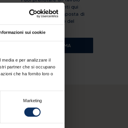
utilizzando i pulsanti qui
sotto. Attendi la risposta di
conferma da parte del
ristoratore.
Informazioni sui cookie
call
CHIAMA
l media e per analizzare il
nostri partner che si occupano
azioni che ha fornito loro o
Marketing