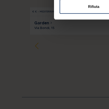
Rifiuta
€
€
-
MEDITERRANEA
TIPICA
PIZZA
STEAK HOUSE
PESCE
Garden
Via Bondi, 15