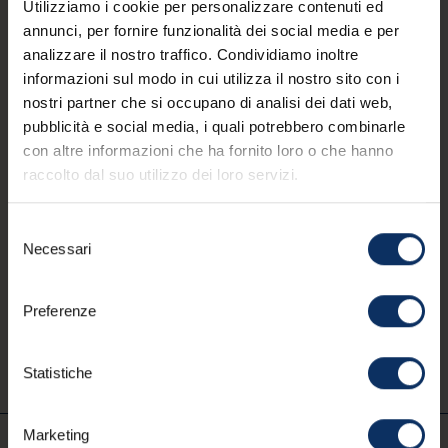
Utilizziamo i cookie per personalizzare contenuti ed
Contatti
annunci, per fornire funzionalità dei social media e per
analizzare il nostro traffico. Condividiamo inoltre
mail
info@livigno.eu
informazioni sul modo in cui utilizza il nostro sito con i
call
+39 0342 977 800
nostri partner che si occupano di analisi dei dati web,
pubblicità e social media, i quali potrebbero combinarle
con altre informazioni che ha fornito loro o che hanno
raccolto dal suo utilizzo dei loro servizi.
MYLIVIGNOPASS: un'app per te
Selezione
Necessari
del
Scarica l’app ufficiale per
consenso
vivere la tua vacanza a 360°.
Preferenze
Scarica su
Disponibile su
App Store
Google Play
Statistiche
Marketing