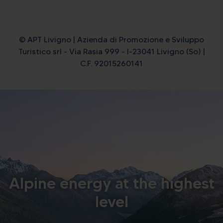
© APT Livigno | Azienda di Promozione e Sviluppo
Turistico srl - Via Rasia 999 - I-23041 Livigno (So) |
C.F. 92015260141
Alpine energy at the highest
level