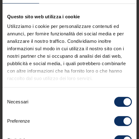
Accetto di ricevere la newsletter di APT Livigno.
Questo sito web utilizza i cookie
Puoi annullare l'iscrizione a queste comunicazioni
Utilizziamo i cookie per personalizzare contenuti ed
in qualsiasi momento. Leggi la nostra
informativa
annunci, per fornire funzionalità dei social media e per
sulla privacy
.
analizzare il nostro traffico. Condividiamo inoltre
informazioni sul modo in cui utilizza il nostro sito con i
nostri partner che si occupano di analisi dei dati web,
Contatti
pubblicità e social media, i quali potrebbero combinarle
mail
info@livigno.eu
con altre informazioni che ha fornito loro o che hanno
call
+39 0342 977 800
raccolto dal suo utilizzo dei loro servizi.
Selezione
Necessari
del
consenso
MYLIVIGNOPASS: un'app per te
Preferenze
Scarica l’app ufficiale per
vivere la tua vacanza a 360°.