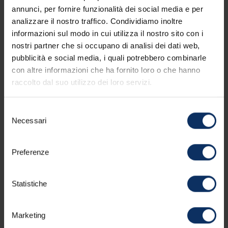
VEDI MAPPA
annunci, per fornire funzionalità dei social media e per
analizzare il nostro traffico. Condividiamo inoltre
informazioni sul modo in cui utilizza il nostro sito con i
nostri partner che si occupano di analisi dei dati web,
pubblicità e social media, i quali potrebbero combinarle
SERVIZI DELL'APPARTAMENTO
OFFERTA NON I
con altre informazioni che ha fornito loro o che hanno
raccolto dal suo utilizzo dei loro servizi.
Servizi della struttura
Selezione
Necessari
del
consenso
Dotazioni delle camere
Preferenze
Statistiche
Parcheggio
Marketing