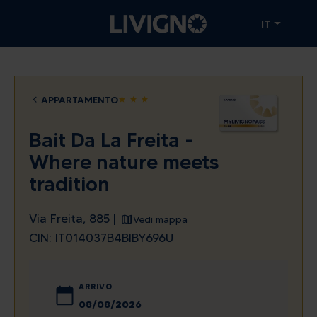
IT
APPARTAMENTO
star
star
star
Bait Da La Freita -
Where nature meets
tradition
Via Freita, 885 |
Vedi mappa
CIN: IT014037B4BIBY696U
ARRIVO