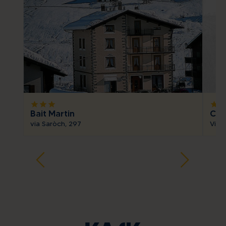
star
star
star
star
sta
Bait Martin
Cha
via Saròch, 297
Via F