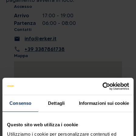
pagamento avverrà in loco.
Accesso
Arrivo
17:00 - 19:00
Partenza
06:00 - 08:00
Contatti
mail
info@erker.it
call
+39 3387861738
Mappa
Consenso
Dettagli
Informazioni sui cookie
Questo sito web utilizza i cookie
Utilizziamo i cookie per personalizzare contenuti ed