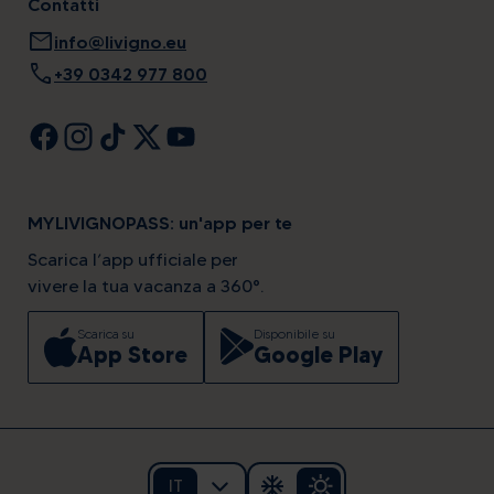
Contatti
mail
info@livigno.eu
call
+39 0342 977 800
MYLIVIGNOPASS: un'app per te
Scarica l’app ufficiale per
vivere la tua vacanza a 360°.
Scarica su
Disponibile su
App Store
Google Play
IT