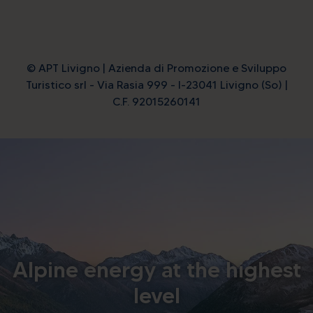
© APT Livigno | Azienda di Promozione e Sviluppo
Turistico srl - Via Rasia 999 - I-23041 Livigno (So) |
C.F. 92015260141
Alpine energy at the highest
level