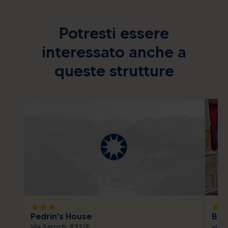
Potresti essere
interessato anche a
queste strutture
star
star
star
star
sta
Pedrin's House
Bik
Via Saroch, 822/F
via 