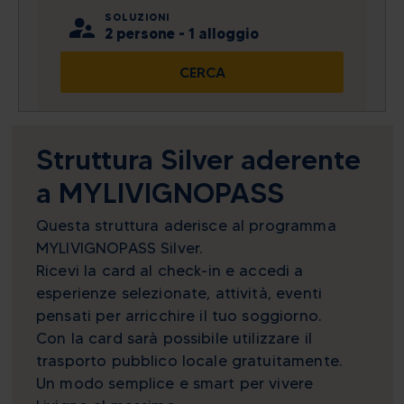
SOLUZIONI
27
28
29
30
31
1
2
2 persone - 1 alloggio
lun
mar
mer
gio
ven
sab
dom
3
4
5
6
7
8
9
CERCA
27
28
29
30
31
1
2
10
11
12
13
14
15
16
3
4
5
6
7
8
9
10
11
12
13
14
15
16
Visualizza tutto
Struttura Silver aderente
a MYLIVIGNOPASS
Oggi
Cancella
Chiudi
Visualizza tutto
Questa struttura aderisce al programma
Oggi
Cancella
Chiudi
MYLIVIGNOPASS Silver.
Ricevi la card al check-in e accedi a
esperienze selezionate, attività, eventi
pensati per arricchire il tuo soggiorno.
Con la card sarà possibile utilizzare il
trasporto pubblico locale gratuitamente.
Un modo semplice e smart per vivere