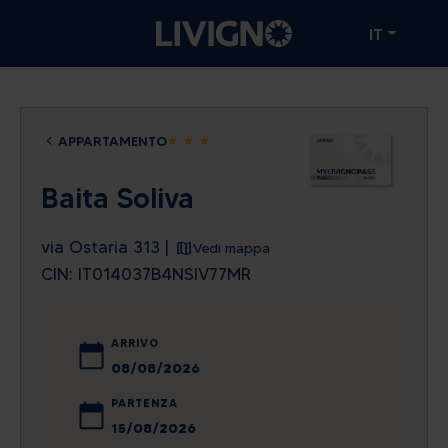
IT
APPARTAMENTO
star
star
star
Baita Soliva
via Ostaria 313 |
Vedi mappa
CIN: IT014037B4NSIV77MR
ARRIVO
agosto
2026
PARTENZA
lun
mar
mer
gio
ven
sab
dom
agosto
2026