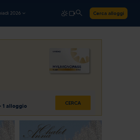
iadi 2026
Cerca alloggi
CERCA
- 1 alloggio
dom
2