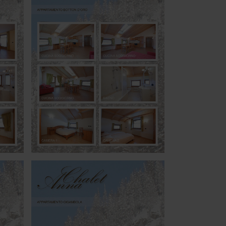
9
16
23
30
6
iudi