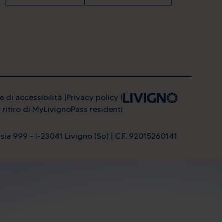
e di accessibilità
Privacy policy
l ritiro di MyLivignoPass residenti
sia 999 - I-23041 Livigno (So) | C.F. 92015260141