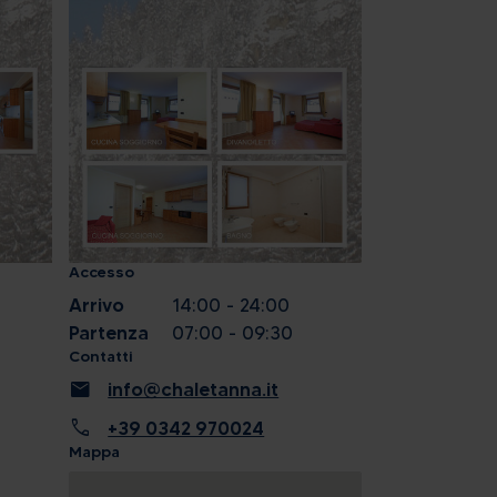
Accesso
Arrivo
14:00 - 24:00
Partenza
07:00 - 09:30
Contatti
mail
info@chaletanna.it
call
+39 0342 970024
Mappa