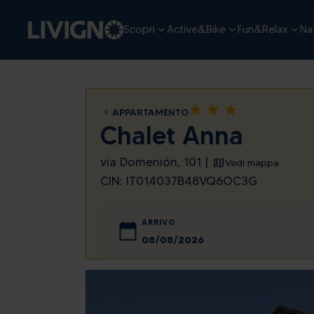
Scopri
Active&Bike
Fun&Relax
Nat
star
star
star
APPARTAMENTO
Chalet Anna
via Domenión, 101 |
Vedi mappa
CIN: IT014037B48VQ6OC3G
ARRIVO
agosto
lun
mar
mer
gio
27
28
29
30