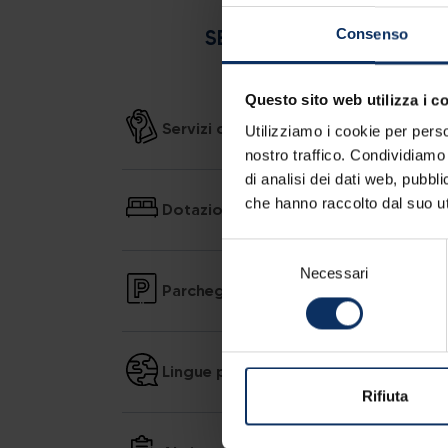
SERVIZI DELL'APPARTAME
Consenso
Questo sito web utilizza i c
Servizi della struttura
Utilizziamo i cookie per perso
nostro traffico. Condividiamo 
di analisi dei dati web, pubbl
che hanno raccolto dal suo uti
Dotazioni delle camere
Selezione
Necessari
del
Parcheggio
consenso
Lingue parlate
Rifiuta