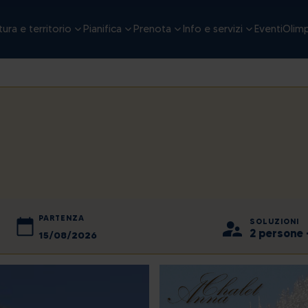
ura e territorio
Pianifica
Prenota
Info e servizi
Eventi
Olimp
PARTENZA
SOLUZIONI
2 persone 
2026
agosto
2026
ven
lun
sab
mar
dom
mer
gio
ven
sab
31
27
1
28
2
29
30
31
1