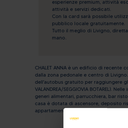
esperienze premium, attività esc
attività e servizi dedicati.
Con la card sarà possibile utilizz
pubblico locale gratuitamente.
Tutto il meglio di Livigno, diret
mano.
CHALET ANNA è un edificio di recente co
dalla zona pedonale e centro di Livigno.
dell'autobus gratuito per raggiungere gli 
VALANDREA/SEGGIOVIA BOTAREL). Nelle im
generi alimentari, parrucchiera, bar risto
casa è dotata di ascensore, deposito risc
appartamenti sono molto spaziosi, adatt