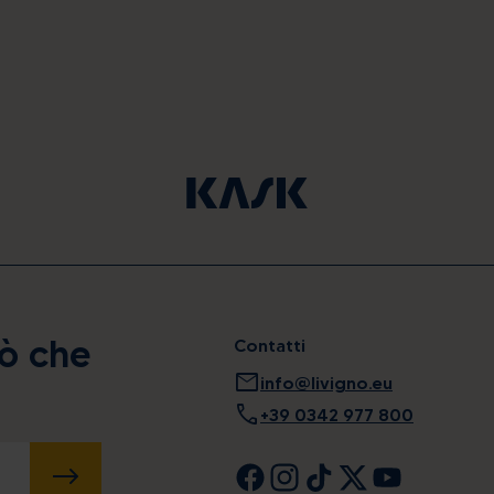
iò che
Contatti
mail
info@livigno.eu
call
+39 0342 977 800
INVIA