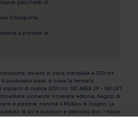
lusive, pacchetti di
are il trasporto
tamente a portata di
struzione, situato in zona tranquilla a 200 mt
 A pochissimi passi si trova la fermata
impianti di risalita (200 mt. SKI AREA 29 - SKI LIFT
mediate vicinanze troverete edicola, negozi di
ranti e pizzerie, nonché il MUSeo di Livigno. La
aldato di sci e scarponi e deposito bici. I nostri
i alle famiglie; ogni appartamento ha il balcone.