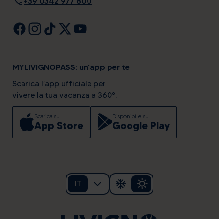
call
+39 0342 977 800
MYLIVIGNOPASS: un'app per te
Scarica l’app ufficiale per
vivere la tua vacanza a 360°.
Scarica su
Disponibile su
App Store
Google Play
IT