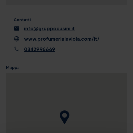
Contatti
mail
info@gruppocusini.it
language
www.profumerialaviola.com/it/
call
0342996669
Mappa