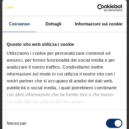
VEDI MAPPA
Consenso
Dettagli
Informazioni sui cookie
Questo sito web utilizza i cookie
Utilizziamo i cookie per personalizzare contenuti ed
annunci, per fornire funzionalità dei social media e per
analizzare il nostro traffico. Condividiamo inoltre
Potresti essere
informazioni sul modo in cui utilizza il nostro sito con i
nostri partner che si occupano di analisi dei dati web,
interessato anche a
pubblicità e social media, i quali potrebbero combinarle
questi negozi
con altre informazioni che ha fornito loro o che hanno
raccolto dal suo utilizzo dei loro servizi.
Selezione
Necessari
del