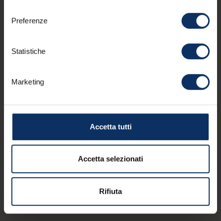
consenso
Preferenze
Statistiche
Ton Bouquet
Chr
Marketing
Via Plan 306/308
Via 
Accetta tutti
Accetta selezionati
Rifiuta