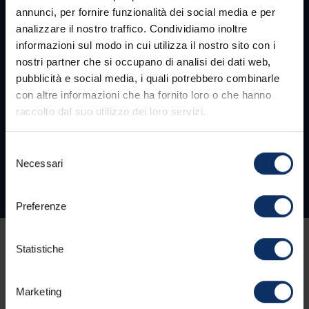
annunci, per fornire funzionalità dei social media e per
analizzare il nostro traffico. Condividiamo inoltre
informazioni sul modo in cui utilizza il nostro sito con i
nostri partner che si occupano di analisi dei dati web,
pubblicità e social media, i quali potrebbero combinarle
con altre informazioni che ha fornito loro o che hanno
raccolto dal suo utilizzo dei loro servizi.
Selezione
Necessari
del
consenso
Preferenze
28/08/2024
Statistiche
In occasione della Valtellina Summer
Marketing
League, saranno tre gli incontri in