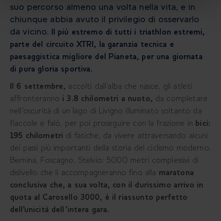
suo percorso almeno una volta nella vita, e in
chiunque abbia avuto il privilegio di osservarlo
da vicino.
Il più estremo di tutti i triathlon estremi,
parte del circuito XTRI, la garanzia tecnica e
paesaggistica migliore del Pianeta, per una giornata
di pura gloria sportiva.
Il 6 settembre,
accolti dall’alba che nasce, gli atleti
affronteranno
i 3.8 chilometri a nuoto,
da completare
nell’oscurità di un lago di Livigno illuminato soltanto da
fiaccole e falò, per poi proseguire con la frazione in
bici:
195 chilometri
di fatiche, da vivere attraversando alcuni
dei passi più importanti della storia del ciclismo moderno.
Bernina, Foscagno, Stelvio: 5000 metri complessivi di
dislivello che li accompagneranno fino alla
maratona
conclusiva che, a sua volta, con il durissimo arrivo in
quota al Carosello 3000, è il riassunto perfetto
dell'unicità dell’intera gara.