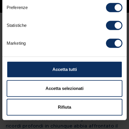
Preferenze
22/08/2024
Statistiche
Marketing
Il Piccolo Tibet è pronto al triathlon più
duro del Pianeta: sfida ai limiti umani e
racconto dell'anima più profonda della
Accetta tutti
località
Accetta selezionati
Livigno, 22/08/2024 -
Più di una gara, più di una
sfida alla natura oppure a sé stessi, più di un
Rifiuta
triathlon estremo. Icon è, semplicemente, Icon.
Un
nome che da solo basta a risvegliare desideri e
ricordi profondi in chiunque abbia affrontato il