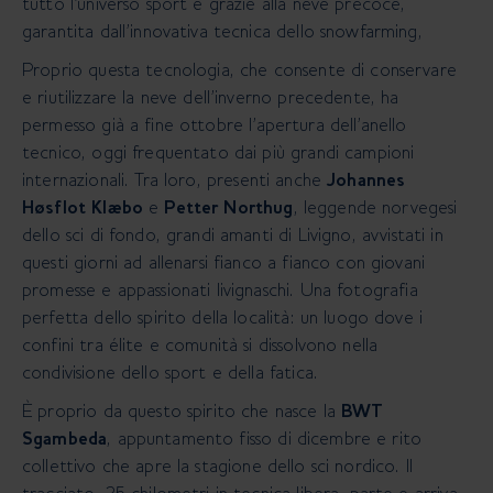
tutto l’universo sport e grazie alla neve precoce,
garantita dall’innovativa tecnica dello snowfarming,
Proprio questa tecnologia, che consente di conservare
e riutilizzare la neve dell’inverno precedente, ha
permesso
già a fine ottobre l’apertura dell’anello
tecnico, oggi frequentato dai più grandi campioni
internazionali. Tra loro,
presenti anche
Johannes
Høsflot Klæbo
e
Petter Northug
, leggende norvegesi
dello sci di fondo, grandi amanti di
Livigno, avvistati in
questi giorni ad allenarsi fianco a fianco con giovani
promesse e appassionati livignaschi. Una
fotografia
perfetta dello spirito della località: un luogo dove i
confini tra élite e comunità si dissolvono nella
condivisione dello sport e della fatica.
È proprio da questo spirito che nasce la
BWT
Sgambeda
, appuntamento fisso di dicembre e rito
collettivo che apre
la stagione dello sci nordico. Il