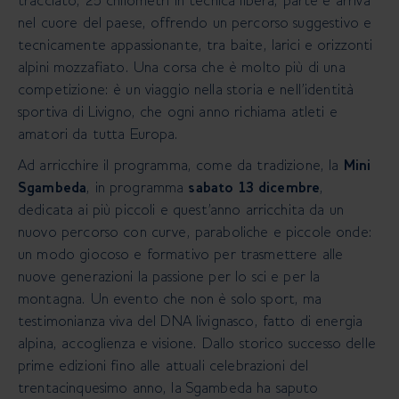
tracciato, 25 chilometri in tecnica libera, parte e arriva
nel cuore del paese, offrendo
un percorso suggestivo e
tecnicamente appassionante, tra baite, larici e orizzonti
alpini mozzafiato. Una corsa che
è molto più di una
competizione: è un viaggio nella storia e nell’identità
sportiva di Livigno, che ogni anno richiama
atleti e
amatori da tutta Europa.
Ad arricchire il programma, come da tradizione, la
Mini
Sgambeda
, in programma
sabato 13 dicembre
,
dedicata ai
più piccoli e quest’anno arricchita da un
nuovo percorso con curve, paraboliche e piccole onde:
un modo giocoso
e formativo per trasmettere alle
nuove generazioni la passione per lo sci e per la
montagna. Un evento che non è
solo sport, ma
testimonianza viva del DNA livignasco, fatto di energia
alpina, accoglienza e visione. Dallo storico
successo delle
prime edizioni fino alle attuali celebrazioni del
trentacinquesimo anno, la Sgambeda ha saputo