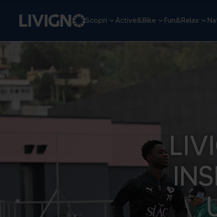
Scopri
Active&Bike
Fun&Relax
Nat
LIV
INS