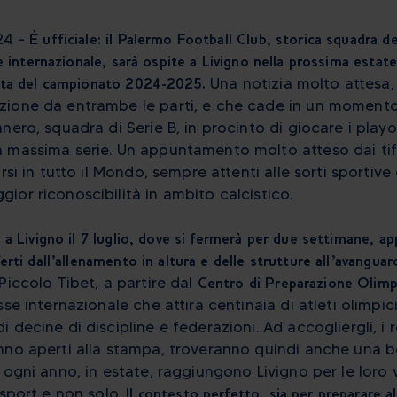
024 –
È ufficiale: il Palermo Football Club, storica squadra 
 e internazionale, sarà ospite a Livigno nella prossima estat
ista del campionato 2024-2025.
Una notizia molto attesa,
ione da entrambe le parti, e che cade in un momento
nero, squadra di Serie B, in procinto di giocare i playo
 massima serie. Un appuntamento molto atteso dai tifo
rsi in tutto il Mondo, sempre attenti alle sorti sportive
ior riconoscibilità in ambito calcistico.
 a Livigno il 7 luglio, dove si fermerà per due settimane, a
erti dall’allenamento in altura e delle strutture all’avanguar
Piccolo Tibet, a partire dal
Centro di Preparazione Olim
sse internazionale che attira centinaia di atleti olimpici
 decine di discipline e federazioni. Ad accogliergli, i r
nno aperti alla stampa, troveranno quindi anche una b
 ogni anno, in estate, raggiungono Livigno per le loro 
 sport e non solo.
Il contesto perfetto, sia per preparare a