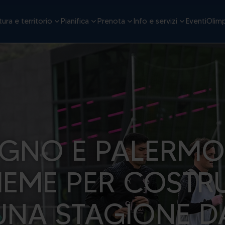
ura e territorio
Pianifica
Prenota
Info e servizi
Eventi
Olimp
IGNO E PALERMO
IEME PER COSTR
UNA STAGIONE D