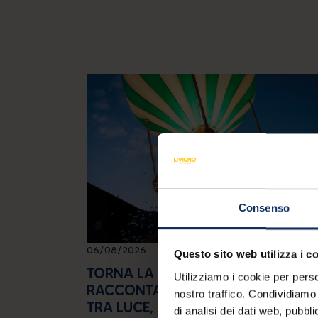
Consenso
06/08/2026
Questo sito web utilizza i c
TORNA LA NOTTE NERA: LIVIGNO
Utilizziamo i cookie per perso
RACCONTA LA MAGIA DEI DESIDERI
nostro traffico. Condividiamo 
TRA LUCE, ARTE E TRADIZIONE
di analisi dei dati web, pubbl