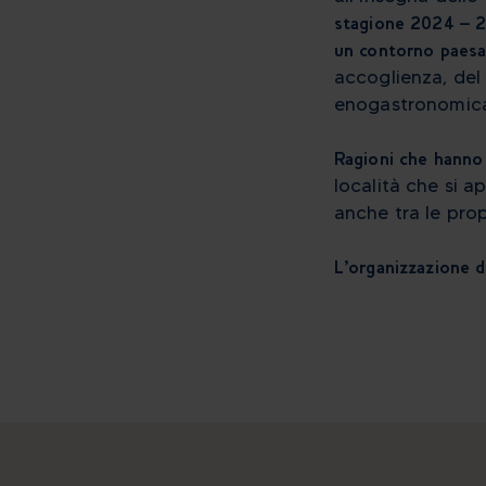
stagione 2024 – 20
un contorno paesag
accoglienza, del 
enogastronomica 
Ragioni che hanno 
località che si a
anche tra le pro
L’organizzazione de