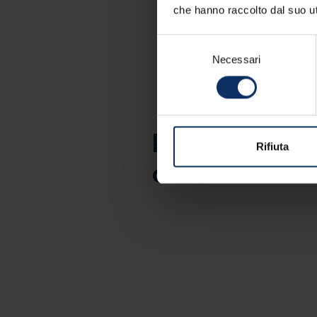
che hanno raccolto dal suo uti
Selezione
Necessari
del
consenso
Rimani aggior
Rifiuta
offerte e idee