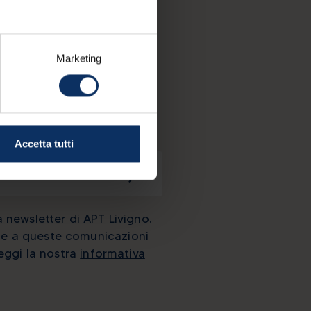
LTURALE
Marketing
etter
Accetta tutti
a newsletter di APT Livigno.
ione a queste comunicazioni
eggi la nostra
informativa