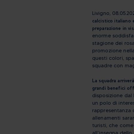
Livigno, 08.05.2
calcistico italiano
preparazione in v
enorme soddisfaz
stagione dei rosa
promozione nella
questi colori, spa
squadre con magg
La squadra arriverà
grandi benefici off
disposizione dal 
un polo di intere
rappresentanza di
allenamenti sara
turisti, che come
all’insegna dello