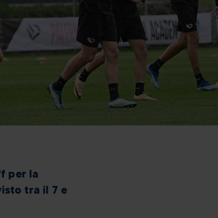
f per la
sto tra il 7 e