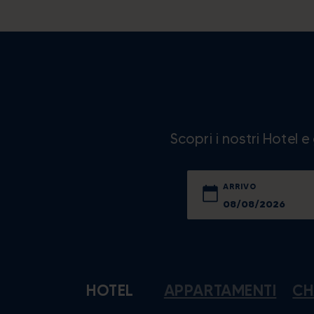
Scopri i nostri Hotel 
ARRIVO
lun
mar
27
28
HOTEL
APPARTAMENTI
CH
3
4