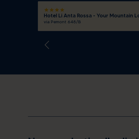
10
11
star
star
star
star
17
18
Hotel Li Anta Rossa - Your Mountain 
via Pemont 648/B
24
25
31
1
Oggi