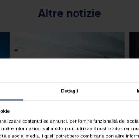
Altre notizie
Dettagli
23/
29/07/2026
ookie
LI
EUROPEI DI NUOTO 2026: LE MEDAGLIE
nalizzare contenuti ed annunci, per fornire funzionalità dei socia
GR
SI COSTRUISCONO A LIVIGNO
inoltre informazioni sul modo in cui utilizza il nostro sito con i 
TA
icità e social media, i quali potrebbero combinarle con altre inform