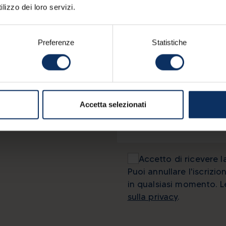
CU
lizzo dei loro servizi.
Preferenze
Statistiche
nato su
Iscriviti alla nostra newsl
Accetta selezionati
 di vacanza!
Accetto di ricevere l
Puoi annullare l'iscriz
in qualsiasi momento. L
sulla privacy
.