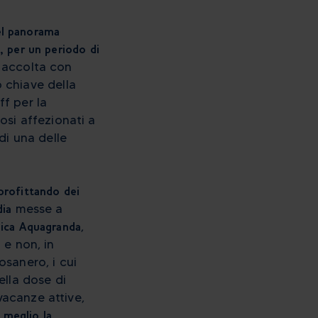
del panorama
e, per un periodo di
 accolta con
 chiave della
ff per la
si affezionati a
 di una delle
pprofittando dei
dia
messe a
pica Aquagranda
,
 e non, in
osanero, i cui
ella dose di
vacanze attive,
l meglio la