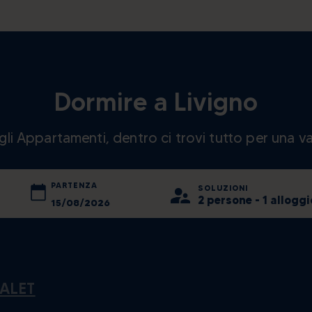
Dormire a Livigno
e gli Appartamenti, dentro ci trovi tutto per una v
PARTENZA
SOLUZIONI
2 persone - 1 alloggi
agosto
2026
agosto
2026
mer
gio
lun
ven
mar
sab
mer
dom
gio
ven
sab
29
30
27
31
28
1
29
2
30
31
1
ALET
5
6
3
7
4
8
5
9
6
7
8