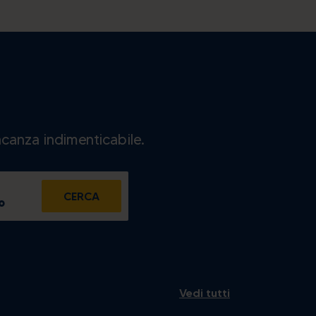
acanza indimenticabile.
CERCA
o
dom
2
Vedi tutti
9