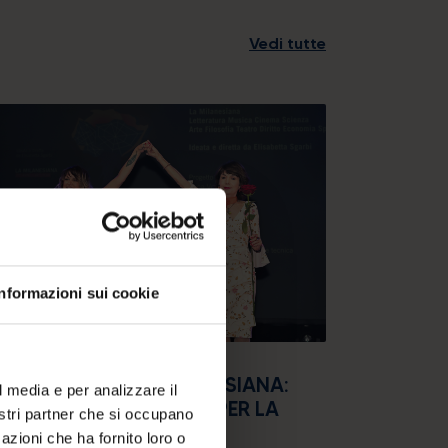
Vedi tutte
Informazioni sui cookie
07/2026
VIGNO CHIUDE LA MILANESIANA:
l media e per analizzare il
ANDE PARTECIPAZIONE PER LA
nostri partner che si occupano
PPA FINALE DEL FESTIVAL
azioni che ha fornito loro o